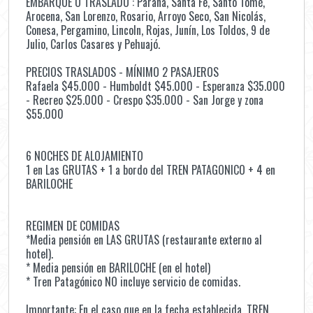
EMBARQUE O TRASLADO : Paraná, Santa Fe, Santo Tomé,
Arocena, San Lorenzo, Rosario, Arroyo Seco, San Nicolás,
Conesa, Pergamino, Lincoln, Rojas, Junín, Los Toldos, 9 de
Julio, Carlos Casares y Pehuajó.
PRECIOS TRASLADOS - MÍNIMO 2 PASAJEROS
Rafaela $45.000 - Humboldt $45.000 - Esperanza $35.000
- Recreo $25.000 - Crespo $35.000 - San Jorge y zona
$55.000
6 NOCHES DE ALOJAMIENTO
1 en Las GRUTAS + 1 a bordo del TREN PATAGONICO + 4 en
BARILOCHE
REGIMEN DE COMIDAS
*Media pensión en LAS GRUTAS (restaurante externo al
hotel).
* Media pensión en BARILOCHE (en el hotel)
* Tren Patagónico NO incluye servicio de comidas.
Importante: En el caso que en la fecha establecida, TREN